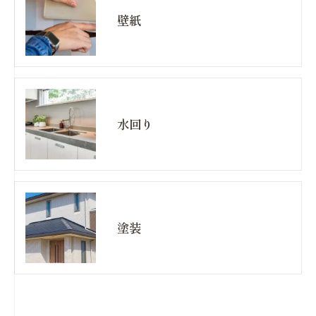
壁紙
水回り
塗装